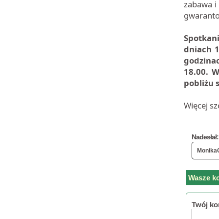
zabawa i
gwarant
Spotkan
dniach 1
godzina
18.00. W
pobliżu 
Więcej sz
Nadesłał:
Monika
Wasze ko
Twój ko