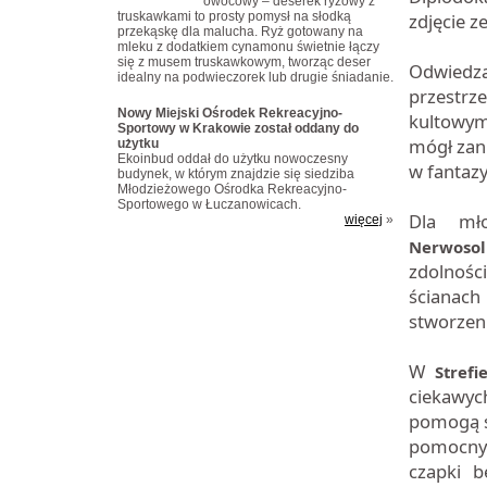
owocowy – deserek ryżowy z
truskawkami to prosty pomysł na słodką
zdjęcie z
przekąskę dla malucha. Ryż gotowany na
mleku z dodatkiem cynamonu świetnie łączy
się z musem truskawkowym, tworząc deser
Odwiedza
idealny na podwieczorek lub drugie śniadanie.
przestrz
Nowy Miejski Ośrodek Rekreacyjno-
kultowym
Sportowy w Krakowie został oddany do
mógł zanu
użytku
Ekoinbud oddał do użytku nowoczesny
w fantazy
budynek, w którym znajdzie się siedziba
Młodzieżowego Ośrodka Rekreacyjno-
Sportowego w Łuczanowicach.
Dla mł
więcej
»
Nerwosol
zdolności
ścianach
stworzeni
W
Stref
ciekawy
pomogą s
pomocnyc
czapki 