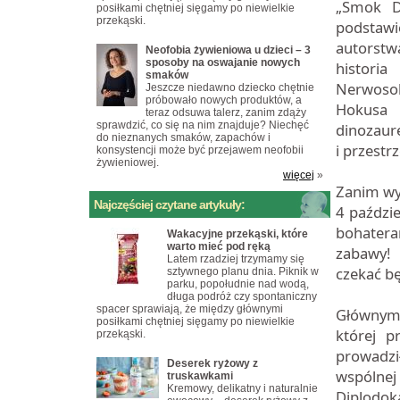
„Smok Di
posiłkami chętniej sięgamy po niewielkie
przekąski.
podstaw
autorstw
Neofobia żywieniowa u dzieci – 3
sposoby na oswajanie nowych
histori
smaków
Nerwosolk
Jeszcze niedawno dziecko chętnie
próbowało nowych produktów, a
Hokusa 
teraz odsuwa talerz, zanim zdąży
sprawdzić, co się na nim znajduje? Niechęć
dinozaur
do nieznanych smaków, zapachów i
i przestrz
konsystencji może być przejawem neofobii
żywieniowej.
więcej
»
Zanim wy
Najczęściej czytane artykuły:
4 paździe
bohatera
Wakacyjne przekąski, które
warto mieć pod ręką
zabawy!
Latem rzadziej trzymamy się
czekać b
sztywnego planu dnia. Piknik w
parku, popołudnie nad wodą,
długa podróż czy spontaniczny
spacer sprawiają, że między głównymi
Głównym 
posiłkami chętniej sięgamy po niewielkie
której p
przekąski.
prowadzi
Deserek ryżowy z
wspólne
truskawkami
Kremowy, delikatny i naturalnie
Diplodok