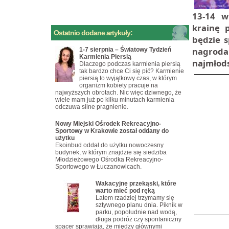
13-14 w
krainę 
Ostatnio dodane artykuły:
będzie 
nagroda
1-7 sierpnia – Światowy Tydzień
Karmienia Piersią
najmłod
Dlaczego podczas karmienia piersią
tak bardzo chce Ci się pić? Karmienie
piersią to wyjątkowy czas, w którym
organizm kobiety pracuje na
najwyższych obrotach. Nic więc dziwnego, że
wiele mam już po kilku minutach karmienia
odczuwa silne pragnienie.
Nowy Miejski Ośrodek Rekreacyjno-
Sportowy w Krakowie został oddany do
użytku
Ekoinbud oddał do użytku nowoczesny
budynek, w którym znajdzie się siedziba
Młodzieżowego Ośrodka Rekreacyjno-
Sportowego w Łuczanowicach.
Wakacyjne przekąski, które
warto mieć pod ręką
Latem rzadziej trzymamy się
sztywnego planu dnia. Piknik w
parku, popołudnie nad wodą,
długa podróż czy spontaniczny
spacer sprawiają, że między głównymi