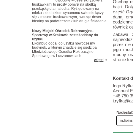
owocowy – deserek ryżowy z
Osobny ro
truskawkami to prosty pomysł na słodką
bajki. Do
przekąskę dla malucha. Ryż gotowany na
część
Gry
mleku z dodatkiem cynamonu świetnie łączy
daną emo
się z musem truskawkowym, tworząc deser
idealny na podwieczorek lub drugie śniadanie.
codzienn
również os
Nowy Miejski Ośrodek Rekreacyjno-
Zabawa z 
Sportowy w Krakowie został oddany do
najmłodsz
użytku
Ekoinbud oddał do użytku nowoczesny
przez nie
budynek, w którym znajdzie się siedziba
jego muc
Młodzieżowego Ośrodka Rekreacyjno-
muchy or
Sportowego w Łuczanowicach.
stronie fe
więcej
»
Kontakt 
Inga Ryfk
Account E
+48 790 3
i.ryfka@ag
Nadesłał:
m.lipins