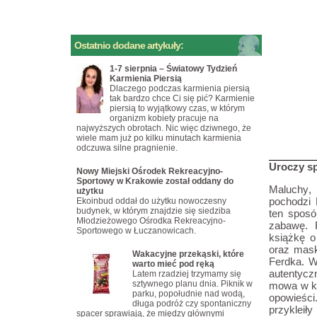
Ostatnio dodane artykuły:
1-7 sierpnia – Światowy Tydzień
Karmienia Piersią
Dlaczego podczas karmienia piersią
tak bardzo chce Ci się pić? Karmienie
piersią to wyjątkowy czas, w którym
organizm kobiety pracuje na
najwyższych obrotach. Nic więc dziwnego, że
wiele mam już po kilku minutach karmienia
odczuwa silne pragnienie.
Uroczy s
Nowy Miejski Ośrodek Rekreacyjno-
Sportowy w Krakowie został oddany do
Maluchy,
użytku
pochodzi 
Ekoinbud oddał do użytku nowoczesny
budynek, w którym znajdzie się siedziba
ten sposó
Młodzieżowego Ośrodka Rekreacyjno-
zabawę. 
Sportowego w Łuczanowicach.
książkę 
oraz mask
Wakacyjne przekąski, które
Ferdka. W
warto mieć pod ręką
autentycz
Latem rzadziej trzymamy się
sztywnego planu dnia. Piknik w
mowa w ks
parku, popołudnie nad wodą,
opowieści
długa podróż czy spontaniczny
przykleił
spacer sprawiają, że między głównymi