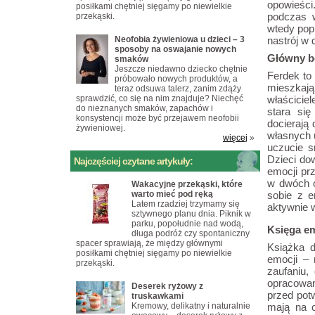
opowieści
posiłkami chętniej sięgamy po niewielkie
podczas w
przekąski.
wtedy popr
Neofobia żywieniowa u dzieci – 3
nastrój w d
sposoby na oswajanie nowych
Główny bo
smaków
Jeszcze niedawno dziecko chętnie
Ferdek to
próbowało nowych produktów, a
mieszkają
teraz odsuwa talerz, zanim zdąży
sprawdzić, co się na nim znajduje? Niechęć
właścicie
do nieznanych smaków, zapachów i
stara się
konsystencji może być przejawem neofobii
docierają
żywieniowej.
własnych u
więcej
»
uczucie s
Dzieci do
Najczęściej czytane artykuły:
emocji pr
w dwóch o
Wakacyjne przekąski, które
warto mieć pod ręką
sobie z e
Latem rzadziej trzymamy się
aktywnie w
sztywnego planu dnia. Piknik w
parku, popołudnie nad wodą,
Księga em
długa podróż czy spontaniczny
spacer sprawiają, że między głównymi
Książka d
posiłkami chętniej sięgamy po niewielkie
emocji – 
przekąski.
zaufaniu,
opracowan
Deserek ryżowy z
przed pot
truskawkami
Kremowy, delikatny i naturalnie
mają na c