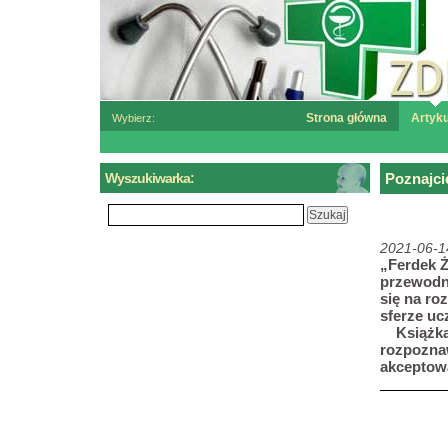
Strona główna
Artyku
Wybierz:
Wyszukiwarka:
Poznajci
2021-06-1
„Ferdek Ż
przewodni
się na ro
sferze uc
Książka
rozpozna
akceptow